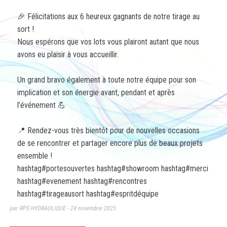
🎉 Félicitations aux 6 heureux gagnants de notre tirage au
sort !
Nous espérons que vos lots vous plairont autant que nous
avons eu plaisir à vous accueillir.
Un grand bravo également à toute notre équipe pour son
implication et son énergie avant, pendant et après
l’événement 💪
📍 Rendez-vous très bientôt pour de nouvelles occasions
de se rencontrer et partager encore plus de beaux projets
ensemble !
hashtag
#
portesouvertes
hashtag
#
showroom
hashtag
#
merci
hashtag
#
evenement
hashtag
#
rencontres
hashtag
#
tirageausort
hashtag
#
espritdéquipe
par RPS HYDRAULIQUE
24 novembre 2025