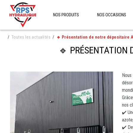
NOS PRODUITS
NOS OCCASIONS
Toutes les actualités
🔹 Présentation de notre dépositaire A
🔹 PRÉSENTATION 
Nous 
désor
mondi
Grâce
nos cl
✔️ Un
azote
✔️ De