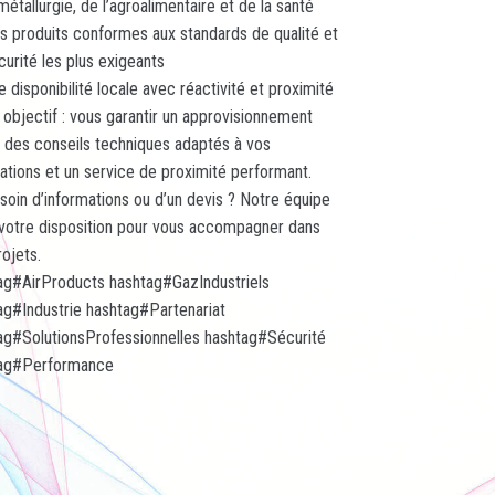
métallurgie, de l’agroalimentaire et de la santé
s produits conformes aux standards de qualité et
curité les plus exigeants
 disponibilité locale avec réactivité et proximité
 objectif : vous garantir un approvisionnement
e, des conseils techniques adaptés à vos
cations et un service de proximité performant.
soin d’informations ou d’un devis ? Notre équipe
 votre disposition pour vous accompagner dans
rojets.
ag
#
AirProducts
hashtag
#
GazIndustriels
ag
#
Industrie
hashtag
#
Partenariat
ag
#
SolutionsProfessionnelles
hashtag
#
Sécurité
ag
#
Performance