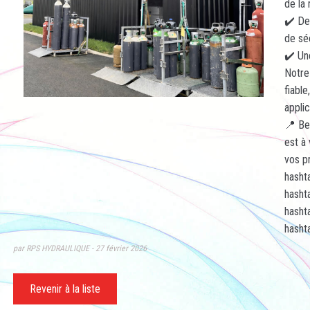
de la 
✔️ De
de sé
✔️ Une
Notre
fiabl
appli
📍 Be
est à
vos p
hasht
hasht
hasht
hasht
par RPS HYDRAULIQUE
27 février 2026
Revenir à la liste