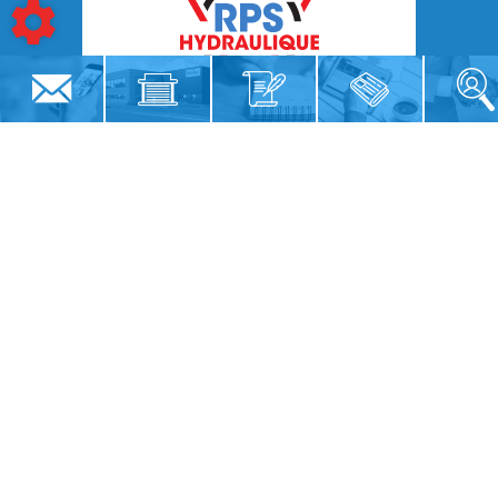
Siège social
12 Rue du Pâtis Billon
85480
BOURNEZEAU
02 51 47 37 27
Résumé du site
Magasin
Notre histoire
Nos secteurs d'activité
Actualités
Nos services
Recrutement
Nos partenaires
Contact
Réseaux sociaux
RPS Hydraulique
SOCIÉTÉ RPS HYDRAULIQUE
Vidéos RPS Hydraulique