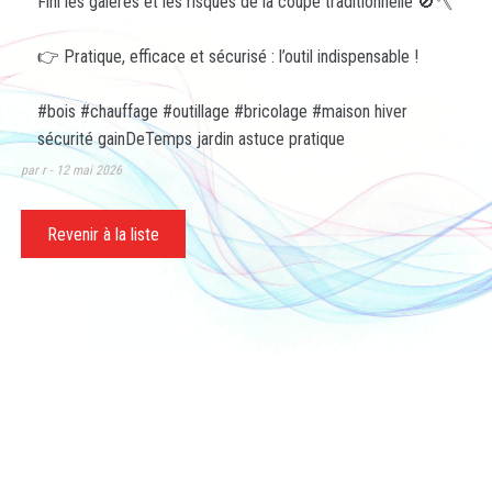
Fini les galères et les risques de la coupe traditionnelle 🚫🪓
👉 Pratique, efficace et sécurisé : l’outil indispensable !
#bois
#chauffage
#outillage
#bricolage
#maison
hiver
sécurité gainDeTemps jardin astuce pratique
par r
12 mai 2026
Revenir à la liste