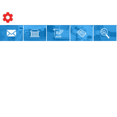
Siège social
12 Rue du Pâtis Billon
85480
BOURNEZEAU
02 51 47 37 27
Résumé du site
Magasin
Notre histoire