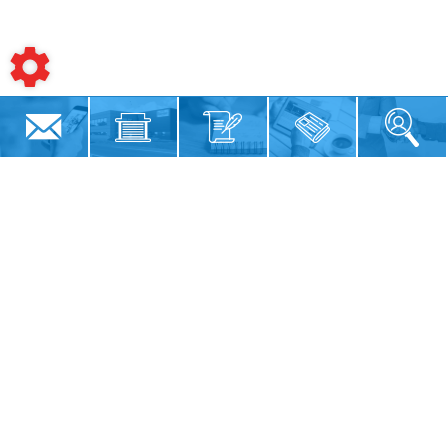
Siège social
12 Rue du Pâtis Billon
85480
BOURNEZEAU
02 51 47 37 27
Résumé du site
Magasin
Notre histoire