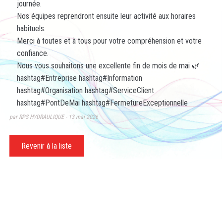
journée.
Nos équipes reprendront ensuite leur activité aux horaires
habituels.
Merci à toutes et à tous pour votre compréhension et votre
confiance.
Nous vous souhaitons une excellente fin de mois de mai 🌿
hashtag
#
Entreprise
hashtag
#
Information
hashtag
#
Organisation
hashtag
#
ServiceClient
hashtag
#
PontDeMai
hashtag
#
FermetureExceptionnelle
par RPS HYDRAULIQUE
13 mai 2026
Revenir à la liste