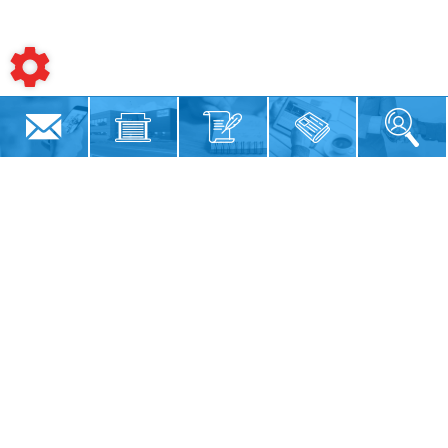
Siège social
12 Rue du Pâtis Billon
85480
BOURNEZEAU
02 51 47 37 27
Résumé du site
Magasin
Notre histoire