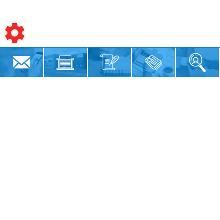
Siège social
12 Rue du Pâtis Billon
85480
BOURNEZEAU
02 51 47 37 27
Résumé du site
Magasin
Notre histoire