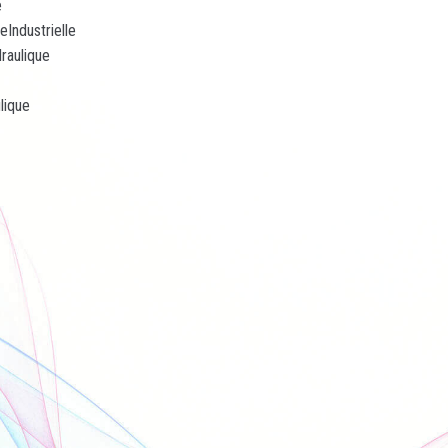
e
Industrielle
raulique
lique