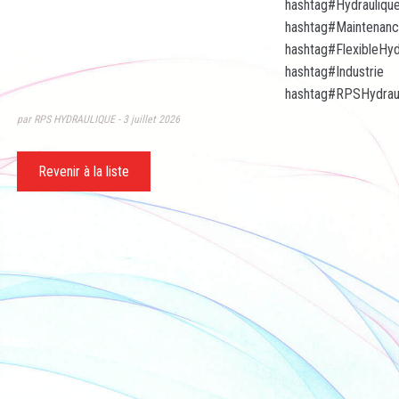
hashtag
#
Hydrauliqu
hashtag
#
Maintenance
hashtag
#
FlexibleHyd
hashtag
#
Industrie
hashtag
#
RPSHydrau
par RPS HYDRAULIQUE
3 juillet 2026
Revenir à la liste